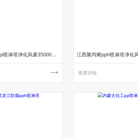
海南机械厂pp喷淋塔净化风量35000m³/h
查看详情