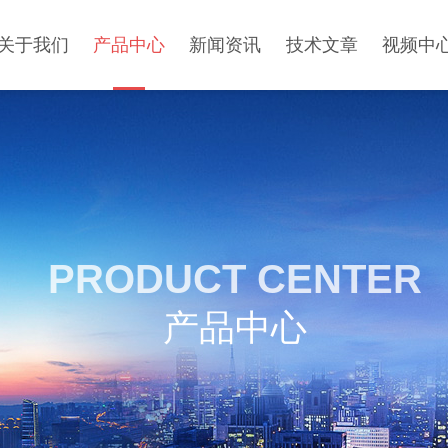
关于我们
产品中心
新闻资讯
技术文章
视频中
PRODUCT CENTER
产品中心