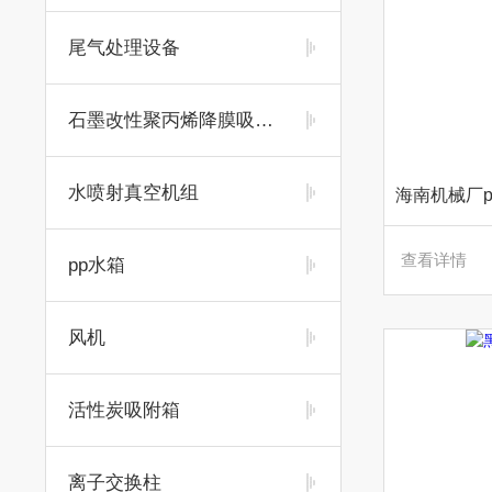
尾气处理设备
石墨改性聚丙烯降膜吸收器
水喷射真空机组
查看详情
pp水箱
风机
活性炭吸附箱
离子交换柱