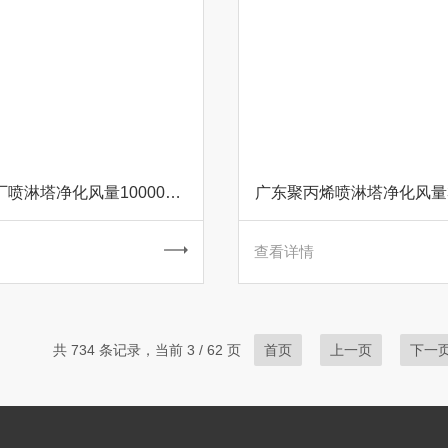
内蒙古机械厂喷淋塔净化风量10000m³/h
广东聚丙烯喷淋塔净化风量350
查看详情
共 734 条记录，当前 3 / 62 页
首页
上一页
下一