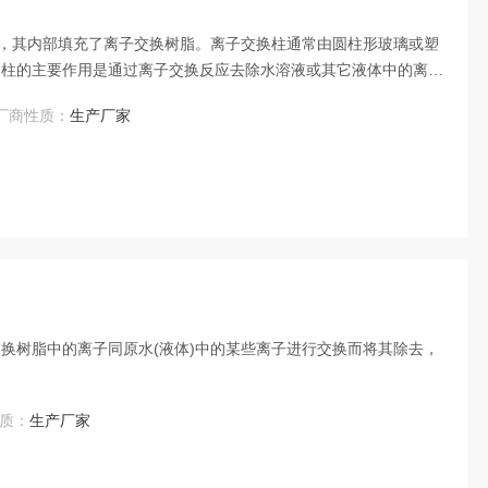
，其内部填充了离子交换树脂。离子交换柱通常由圆柱形玻璃或塑
换柱的主要作用是通过离子交换反应去除水溶液或其它液体中的离子
离子交换树脂是一种特殊处理的树脂，它具有多孔性结构，可以吸
厂商性质：
生产厂家
去除。 离子交换柱在使用时通常与进料泵、再生泵、洗涤泵等设备
交换树脂中的离子同原水(液体)中的某些离子进行交换而将其除去，
质：
生产厂家