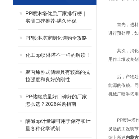
PP喷淋塔优质厂家排行榜｜
实测口碑推荐-满久环保
首先，进料系
进行预处理，如
PP喷淋塔定制化选购全攻略
其次，消化系
化工pp喷淋塔不一样的解读！
用作土壤改良剂
聚丙烯卧式储罐具有较高的抗
后，产物处理
拉强度和良好的刚性
能源的依赖。同
机械厂
喷淋塔
用
PP储罐质量好口碑好的厂家
怎么选？2026采购指南
PP喷淋塔作
酸碱pp计量罐可用于储存和计
量各种化学试剂
灵活的工况调节
综上所述
内蒙古