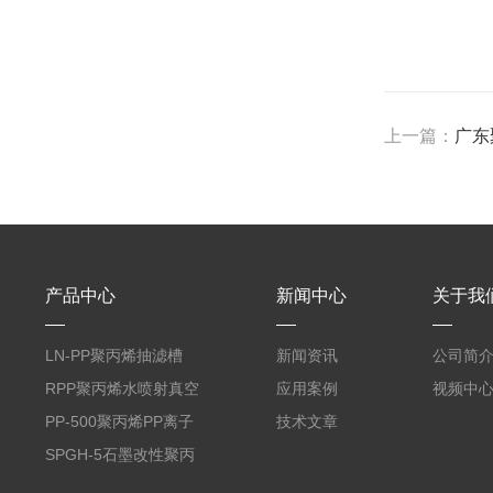
上一篇：
广东
产品中心
新闻中心
关于我
LN-PP聚丙烯抽滤槽
新闻资讯
公司简
RPP聚丙烯水喷射真空
应用案例
视频中
机组
PP-500聚丙烯PP离子
技术文章
交换柱
SPGH-5石墨改性聚丙
烯换热冷凝器