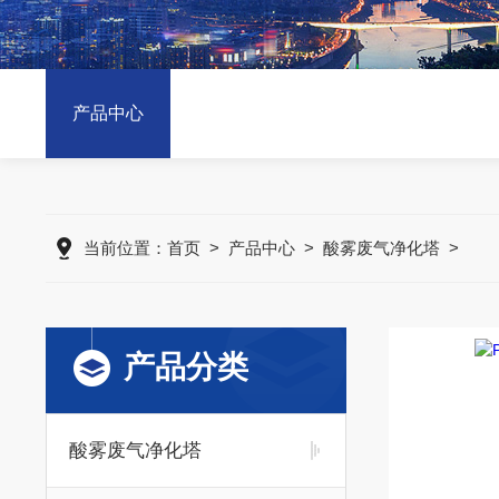
产品中心
当前位置：
首页
>
产品中心
>
酸雾废气净化塔
>
产品分类
酸雾废气净化塔