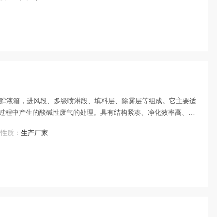
由贮液箱，进风段、多级喷淋段、填料层、除雾层等组成。它主要适
过程中产生的酸碱性废气的处理。具有结构紧凑、净化效率高、重
商性质：
生产厂家