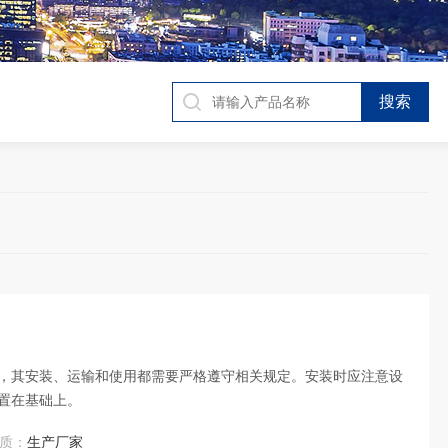
备，其安装、运输和使用都需要严格遵守相关规定。安装时应注意设
置在基础上。
质：
生产厂家