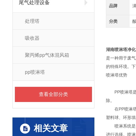
尾气处理设备
品牌
处理塔
分类
吸收器
湖南喷淋塔
净化
聚丙烯pp气体混风箱
是一种用于废气
的特殊环境。下
pp喷淋塔
喷淋塔优势
PP喷淋塔是
查看全部分类
除。
在PP喷淋塔
塑料球、环形填
相关文章
喷淋系统是P
进行选择。喷淋