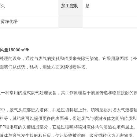
满久
加工定制
是
酸雾净化塔
风量15000m³/h
处理的设备，通过与废气的接触和传质来去除污染物。它采用聚丙烯（P
面我们从优势，结构，用途方面来谈谈喷淋塔。
一种常用的湿式废气处理设备，其工作原理基于质量传递和物质接触的原
中，废气从底部进入塔体，并通过填料层上升。填料层起到增大气液接触
料等，其结构可以提供更多的表面积，促进废气与喷淋液体之间的传质和
P喷淋塔的关键组成部分，它通过喷嘴将喷淋液体均匀喷洒在填料层上。
液体与废气发生接触和反应，使污染物被溶解、吸收或转化为无害物质。