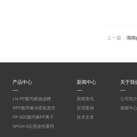
上一篇：
湖南
产品中心
新闻中心
关于我
LN-PP聚丙烯抽滤槽
新闻资讯
公司简
RPP聚丙烯水喷射真空
应用案例
视频中
机组
PP-500聚丙烯PP离子
技术文章
交换柱
SPGH-5石墨改性聚丙
烯换热冷凝器