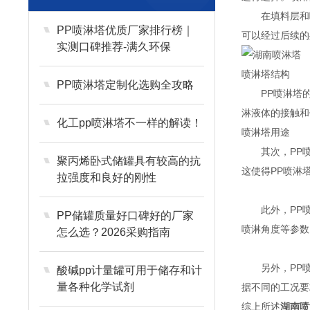
在填料层和喷
PP喷淋塔优质厂家排行榜｜
可以经过后续的
实测口碑推荐-满久环保
喷淋塔
结构
PP喷淋塔定制化选购全攻略
PP喷淋塔的
淋液体的接触和
化工pp喷淋塔不一样的解读！
喷淋塔
用途
其次，PP喷
聚丙烯卧式储罐具有较高的抗
这使得PP喷淋
拉强度和良好的刚性
此外，PP喷
PP储罐质量好口碑好的厂家
喷淋角度等参数
怎么选？2026采购指南
另外，PP喷淋
酸碱pp计量罐可用于储存和计
量各种化学试剂
据不同的工况要
综上所述
湖南喷