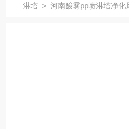
淋塔
> 河南酸雾pp喷淋塔净化风量