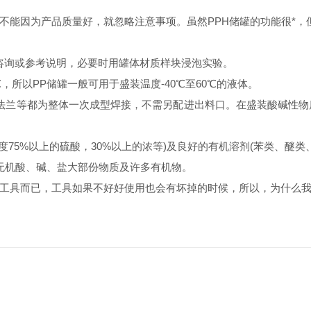
能因为产品质量好，就忽略注意事项。虽然PPH储罐的功能很*，
询或参考说明，必要时用罐体材质样块浸泡实验。
℃，所以PP储罐一般可用于盛装温度-40℃至60℃的液体。
兰等都为整体一次成型焊接，不需另配进出料口。在盛装酸碱性物质
75%以上的硫酸，30%以上的浓等)及良好的有机溶剂(苯类、醚类
无机酸、碱、盐大部份物质及许多有机物。
具而已，工具如果不好好使用也会有坏掉的时候，所以，为什么我