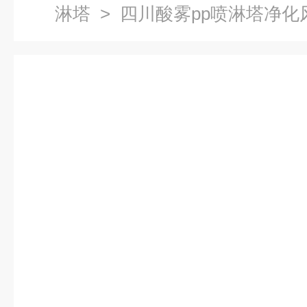
淋塔
> 四川酸雾pp喷淋塔净化风量