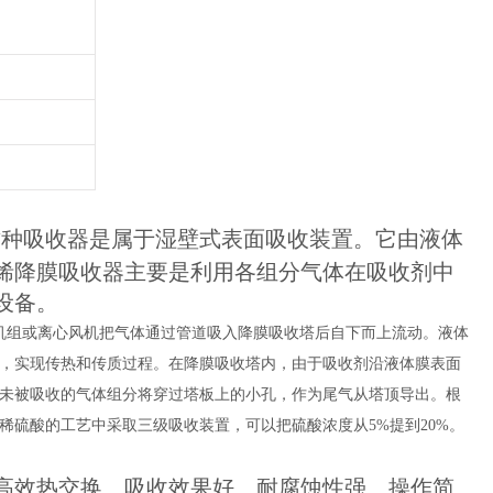
这种吸收器是属于湿壁式表面吸收装置。它由液体
烯降膜吸收器主要是利用各组分气体在吸收剂中
设备。
机组或离心风机把气体通过管道吸入降膜吸收塔后自下而上流动。液体
，实现传热和传质过程。在降膜吸收塔内，由于吸收剂沿液体膜表面
未被吸收的气体组分将穿过塔板上的小孔，作为尾气从塔顶导出。根
稀硫酸的工艺中采取三级吸收装置，可以把硫酸浓度从
5%提到20%。
高效热交换、
吸收效果好、
耐腐蚀性强、操作简