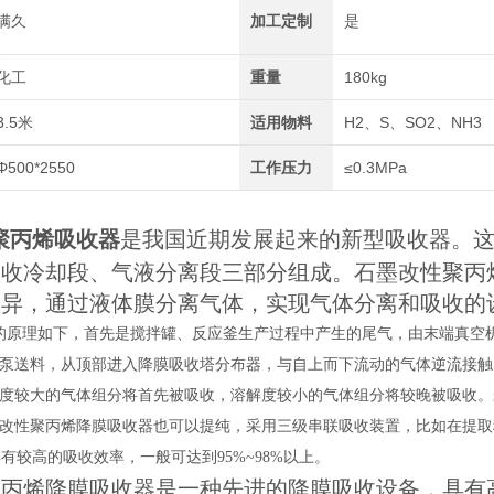
满久
加工定制
是
化工
重量
180kg
3.5米
适用物料
H2、S、SO2、NH3
Φ500*2550
工作压力
≤0.3MPa
聚丙烯吸收器
是我国近期发展起来的新型吸收器。
吸收冷却段、气液分离段三部分组成。石墨改性聚丙
差异，通过液体膜分离气体，实现气体分离和吸收的
的原理如下，首先是搅拌罐、反应釜生产过程中产生的尾气，由末端真空
泵送料，从顶部进入降膜吸收塔分布器，与自上而下流动的气体逆流接触
度较大的气体组分将首先被吸收，溶解度较小的气体组分将较晚被吸收。
改性聚丙烯降膜吸收器也可以提纯，采用三级串联吸收装置，比如在提取
具有较高的吸收效率，一般可达到95%~98%以上。
聚丙烯降膜吸收器是一种先进的
降膜吸收
设备，具有