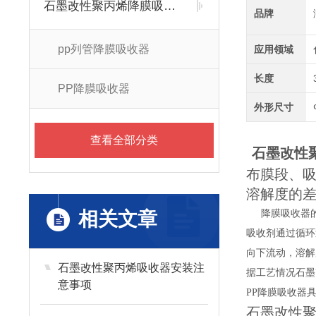
石墨改性聚丙烯降膜吸收器
品牌
pp列管降膜吸收器
应用领域
长度
PP降膜吸收器
外形尺寸
查看全部分类
石墨改性
布膜段、
溶解度的
相关文章
降膜吸收器
吸收剂通过循环
向下流动，溶解
石墨改性聚丙烯吸收器安装注
据工艺情况石墨
意事项
PP降膜吸收器
石墨改性