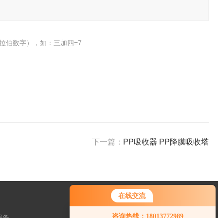
拉伯数字），如：三加四=7
下一篇：
PP吸收器 PP降膜吸收塔
在线交流
您好！欢迎前来咨询，很高兴为您
咨询热线：18013772989
服务