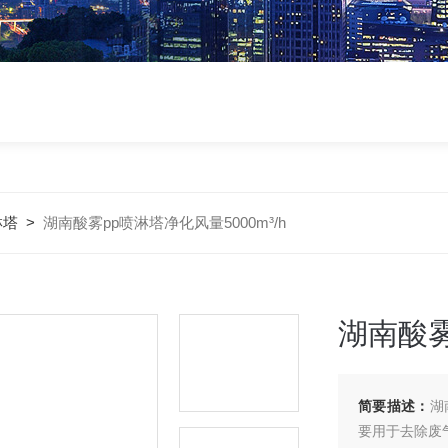
淋塔
>
湖南酸雾pp喷淋塔净化风量5000m³/h
湖南酸雾
简要描述：
湖
要用于去除废