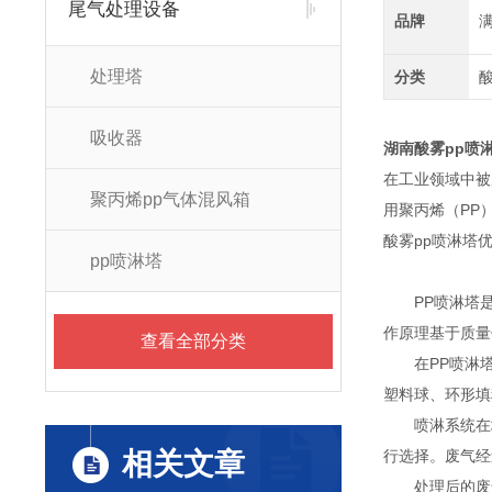
尾气处理设备
品牌
处理塔
分类
吸收器
湖南酸雾pp喷淋
在工业领域中被
聚丙烯pp气体混风箱
用聚丙烯（PP
酸雾pp喷淋塔
pp喷淋塔
PP喷淋塔是
作原理基于质量
查看全部分类
在PP喷淋塔
塑料球、环形填
喷淋系统在塔
相关文章
行选择。废气经
处理后的废气