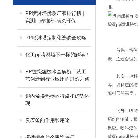
准。
PP喷淋塔优质厂家排行榜｜
实测口碑推荐-满久环保
酸雾
pp喷淋塔
PP喷淋塔定制化选购全攻略
首先，塔体是P
化工pp喷淋塔不一样的解读！
素。通过合理的
PP缠绕罐技术全解析：从工
其次，填料层
艺创新到行业应用的进阶之路
等。填料层的结
填料层的高度，
聚丙烯换热器的特点和优势体
现
另外，PP喷
药剂的溶液，根
反应釜的作用和用途
反应。喷淋液体
酸雾
pp喷淋塔
搅拌罐有什么用途特征