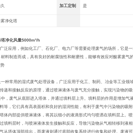
满久
加工定制
是
酸雾净化塔
塔净化风量5000m³/h
广泛应用，例如化工厂、石化厂、电力厂等需要处理废气的场所，它是一
）材料制造而成，具有良好的耐腐蚀性和耐磨性，能够有效应对酸雾废气
优势
一种常用的湿式废气处理设备，广泛应用于化工、制药、冶金等工业领域
传递和接触反应的原理，通过喷淋液体与废气充分接触，实现污染物的吸
中，废气从底部进入塔体，并通过填料层上升。填料层的作用是增加气液
料等，它们具有高表面积和良好的湿润性能，有利于废气中污染物的吸附
体内部提供喷淋液体，将其以细小的液滴形式均匀喷洒在填料层上。喷
过填料层时，与喷淋液体发生接触和反应，导致污染物从气相转移到液相
从塔体顶部排出，而废液则通过底部收集系统进行收集和处理。废液可