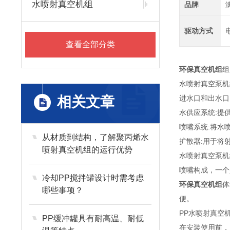
水喷射真空机组
品牌
驱动方式
查看全部分类
环保真空机组
组
水喷射真空泵机
相关文章
进水口和出水口
水供应系统:提
喷嘴系统:将水
从材质到结构，了解聚丙烯水
扩散器:用于将
喷射真空机组的运行优势
水喷射真空泵机
喷嘴构成，一个
冷却PP搅拌罐设计时需考虑
环保真空机组
体
哪些事项？
便。
PP水喷射真空
PP缓冲罐具有耐高温、耐低
在安装使用前，