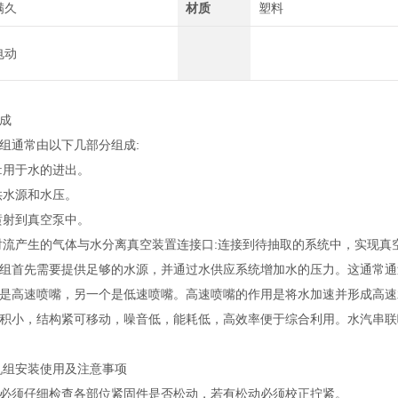
满久
材质
塑料
电动
成
组通常由以下几部分组成:
:用于水的进出。
供水源和水压。
喷射到真空泵中。
射流产生的气体与水分离真空装置连接口:连接到待抽取的系统中，实现真空
组首先需要提供足够的水源，并通过水供应系统增加水的压力。这通常通
是高速喷嘴，另一个是低速喷嘴。高速喷嘴的作用是将水加速并形成高速
积小，结构紧可移动，噪音低，能耗低，高效率便于综合利用。水汽串联
机组安装使用及注意事项
必须仔细检查各部位紧固件是否松动，若有松动必须校正拧紧。