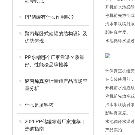
温等特点
开机前水池必须
停机前先放空或
PP储罐有什么作用呢？
汽水串联喷射泵
影响真空度。
聚丙烯卧式储罐的结构设计及
优势体现
水池循环水温过
PP水槽哪个厂家靠谱？质量
好、性能稳品牌推荐
环保真空机组安
在安装使用前，
聚丙烯真空计量罐产品市场容
开机前水池必须
量分析
停机前先放空或
汽水串联喷射泵
什么是填料塔
影响真空度。
2026PP储罐靠谱厂家推荐｜
水池循环水温过
选购指南
产品实拍