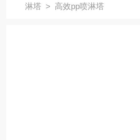
淋塔
> 高效pp喷淋塔