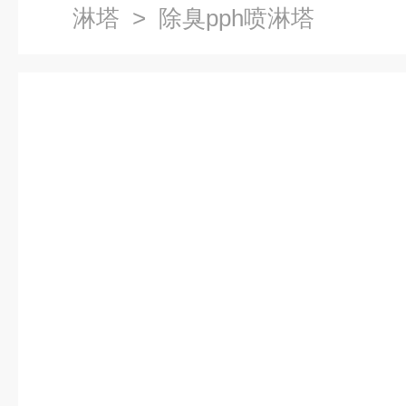
淋塔
> 除臭pph喷淋塔