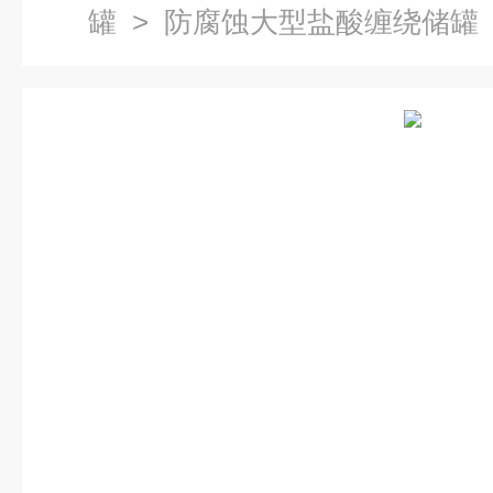
罐
> 防腐蚀大型盐酸缠绕储罐