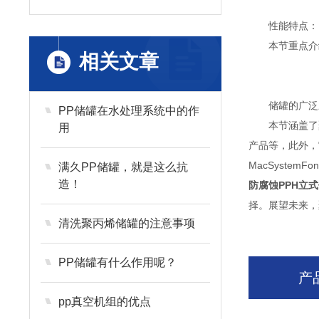
性能特点：
本节重点介绍
相关文章
储罐的广泛
PP储罐在水处理系统中的作
本节涵盖了聚
用
产品等，此外，它还在
MacSystemFont,
满久PP储罐，就是这么抗
造！
防腐蚀PPH立
择。展望未来，
清洗聚丙烯储罐的注意事项
PP储罐有什么作用呢？
产
pp真空机组的优点