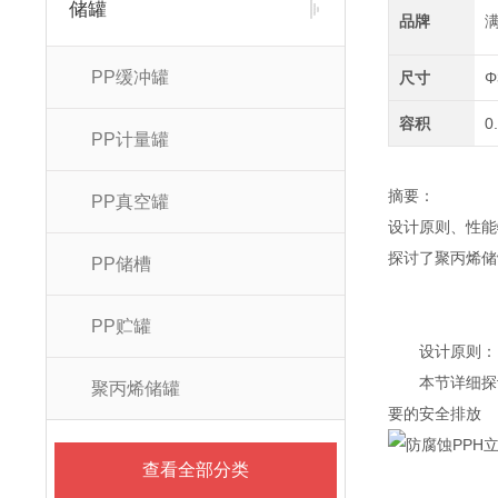
储罐
品牌
PP缓冲罐
尺寸
Φ
容积
0
PP计量罐
摘要：
PP真空罐
设计原则、性能
探讨了聚丙烯储
PP储槽
PP贮罐
设计原则：
本节详细探讨
聚丙烯储罐
要的安全排放
查看全部分类