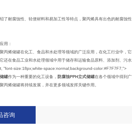
了耐腐蚀性、轻便材料和易加工性等特点，聚丙烯具有出色的耐腐蚀性
应用：
丙烯储罐在化工、食品和水处理等领域的广泛应用，在化工行业中，它
食品工业和水处理领域中用于储存和运输食品原料、添加剂、污水和化学试剂<span style=
 "font-size:18px;white-space:normal;background-color:#F7F7F7;">
式储罐
作为一种重要的化工设备，
防腐蚀PPH立式储罐
在各个领域中得到广
聚丙烯储罐将持续发展，并在更多领域发挥关键作用。
品咨询