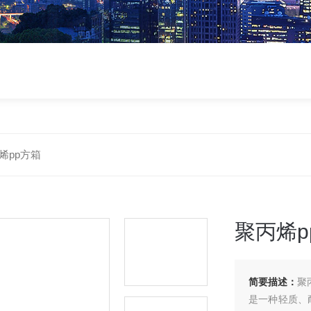
烯pp方箱
聚丙烯p
简要描述：
聚
是一种轻质、