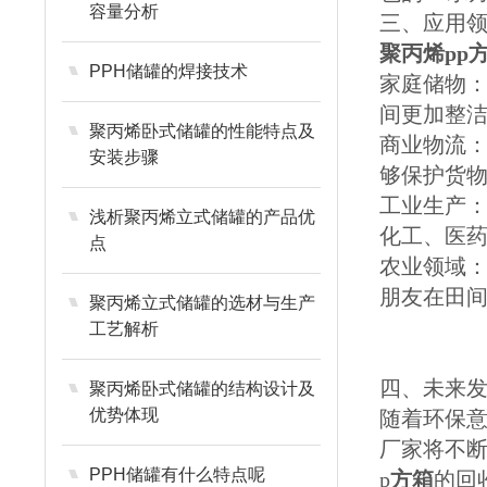
容量分析
三、应用
聚丙烯pp
PPH储罐的焊接技术
家庭储物：
间更加整
聚丙烯卧式储罐的性能特点及
商业物流：
安装步骤
够保护货
工业生产：
浅析聚丙烯立式储罐的产品优
化工、医
点
农业领域：
朋友在田
聚丙烯立式储罐的选材与生产
工艺解析
四、未来
聚丙烯卧式储罐的结构设计及
优势体现
随着环保意
厂家将不
PPH储罐有什么特点呢
p
方箱
的回