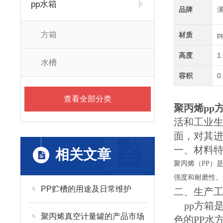
pp水箱
品牌
方箱
材质
p
高度
1
水槽
容积
0
查看全部分类
聚丙烯pp
活和工业生
面，对其
一、材料
相关文章
聚丙烯（
PP）
强度和耐磨性。
PP贮槽的用途及日常维护
二、生产
pp方箱
聚丙烯真空计量罐的产品市场
色的
PP水