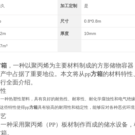
满久
加工定制
是
p
尺寸
0.8*0.8m
.2m
厚度
10mm
.7m³
方箱
，一种以聚丙烯为主要材料制成的方形储物容器
产中占据了重要地位。本文将从pp
方箱
的材料特性
进行全面介绍。
特性
是一种热塑性塑料，具有良好的耐热性、耐寒性、耐化学腐蚀性和电气绝
这些特性使得pp
方箱
具有较高的耐用性和稳定性，能够应对各种恶劣环境
工艺
是一种采用聚丙烯（PP）板材制作而成的储水设备，
方箱。