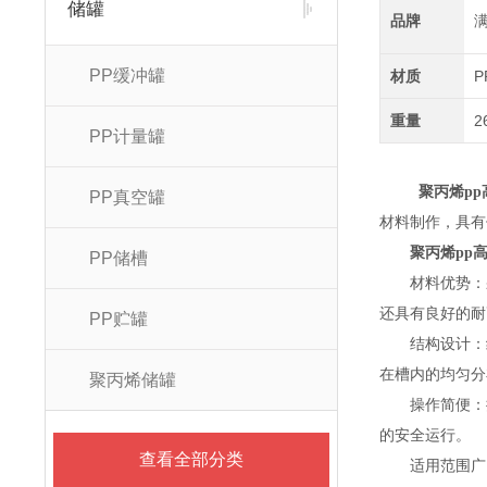
储罐
品牌
PP缓冲罐
材质
P
重量
2
PP计量罐
聚丙烯pp
PP真空罐
材料制作，具有
聚丙烯pp
PP储槽
材料优势：采用
还具有良好的耐
PP贮罐
结构设计：结
在槽内的均匀分
聚丙烯储罐
操作简便：操
的安全运行。
查看全部分类
适用范围广：