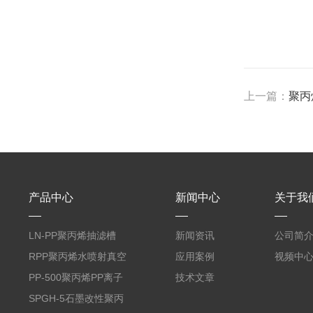
上一篇：
聚丙
产品中心
新闻中心
关于我
LN-PP聚丙烯抽滤槽
新闻资讯
公司简
RPP聚丙烯水喷射真空
应用案例
视频中
机组
PP-500聚丙烯PP离子
技术文章
交换柱
SPGH-5石墨改性聚丙