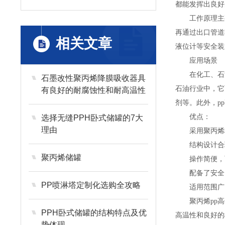
都能发挥出良好
工作原理主要
再通过出口管道
相关文章
液位计等安全装
应用场景
在化工、石油
石墨改性聚丙烯降膜吸收器具
石油行业中，它
有良好的耐腐蚀性和耐高温性
剂等。此外，p
优点：
选择无缝PPH卧式储罐的7大
理由
采用聚丙烯材
结构设计合理
聚丙烯储罐
操作简便，可
配备了安全阀
PP喷淋塔定制化选购全攻略
适用范围广，
聚丙烯pp高位
PPH卧式储罐的结构特点及优
高温性和良好的
势体现