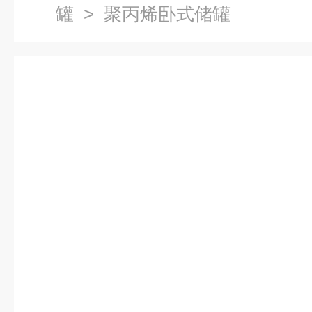
罐
> 聚丙烯卧式储罐