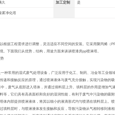
满久
加工定制
是
酸雾净化塔
以根据工程需求进行调整，灵活适应不同空间的安装。它采用聚丙烯（P
境。下面我们从优势，结构，用途方面来谈谈喷漆房pp喷淋塔。
优势
一种常用的湿式废气处理设备，广泛应用于化工、制药、冶金等工业领域
传递和接触反应的原理，通过喷淋液体与废气充分接触，实现污染物的吸
中，废气从底部进入塔体，并通过填料层上升。填料层的作用是增加气液
料等，它们具有高表面积和良好的湿润性能，有利于废气中污染物的吸附
体内部提供喷淋液体，将其以细小的液滴形式均匀喷洒在填料层上。喷
过填料层时，与喷淋液体发生接触和反应，导致污染物从气相转移到液相