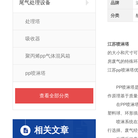
尾气处理设备
品牌
分类
处理塔
吸收器
江苏喷淋塔
的大小和尺寸可
聚丙烯pp气体混风箱
房废气的特殊环
江苏pp喷淋塔
pp喷淋塔
PP喷淋塔是
查看全部分类
作原理基于质量
在PP喷淋塔
塑料球、环形填
喷淋系统在塔
相关文章
行选择。废气经