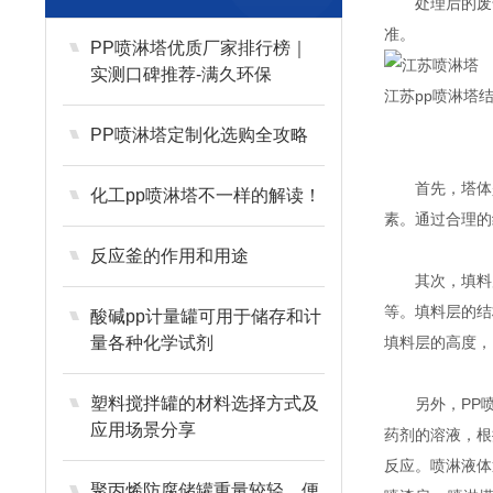
处理后的废气
准。
PP喷淋塔优质厂家排行榜｜
实测口碑推荐-满久环保
江苏pp喷淋塔
PP喷淋塔定制化选购全攻略
首先，塔体是P
化工pp喷淋塔不一样的解读！
素。通过合理的
反应釜的作用和用途
其次，填料层
等。填料层的结
酸碱pp计量罐可用于储存和计
量各种化学试剂
填料层的高度，
塑料搅拌罐的材料选择方式及
另外，PP喷
应用场景分享
药剂的溶液，根
反应。喷淋液体
聚丙烯防腐储罐重量较轻，便