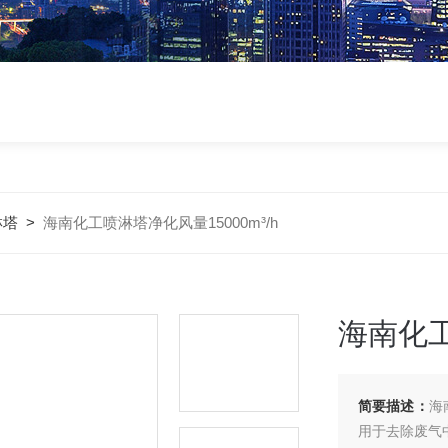
淋塔
>
海南化工喷淋塔净化风量15000m³/h
海南化工
简要描述：
海
用于去除废气