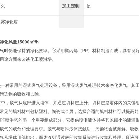
满久
加工定制
是
酸雾净化塔
化风量15000m³/h
气时仍能保持的净化效率。它采用聚丙烯（PP）材料制造而成，具有良
用途方面来谈谈化工喷淋塔。
一种常用的湿式废气处理设备，采用湿式废气处理技术来净化废气。其工
污染物的吸收和去除。
中，废气从底部进入塔体，并通过填料层上升。填料层是塔体内的关键组
常见的填料材料包括塑料、陶瓷或金属，选择合适的填料材料可以提高处
P喷淋塔的另一个重要组成部分，它提供喷淋液体并将其以细小的液滴形
废气的成分和处理要求。废气与喷淋液体接触后，污染物会被溶解、吸收
从塔体顶部排出，而废液则通过底部收集系统进行收集和处理。废液可