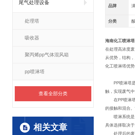
尾气处理设备
品牌
处理塔
分类
吸收器
海南化工喷淋塔净
在处理高浓度废
聚丙烯pp气体混风箱
从优势，结构，
化工喷淋塔优势
pp喷淋塔
PP喷淋塔是
触，实现废气中
查看全部分类
在PP喷淋塔
的接触和混合。
喷淋系统是P
相关文章
具体选择取决于
处理后的废气