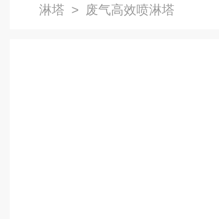
淋塔
> 废气高效喷淋塔