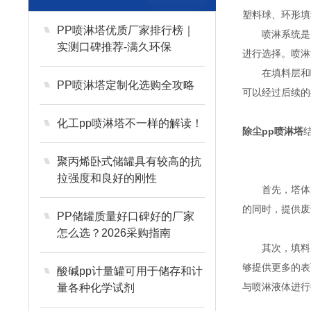
塑料球、环形填
PP喷淋塔优质厂家排行榜｜
喷淋系统是P
实测口碑推荐-满久环保
进行选择。喷淋
在填料层和喷
PP喷淋塔定制化选购全攻略
可以经过后续的
化工pp喷淋塔不一样的解读！
除尘pp喷淋塔
聚丙烯卧式储罐具有较高的抗
拉强度和良好的刚性
首先，塔体是P
的同时，提供废
PP储罐质量好口碑好的厂家
怎么选？2026采购指南
其次，填料层
够提供更多的表
酸碱pp计量罐可用于储存和计
与喷淋液体进行
量各种化学试剂