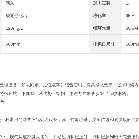
满久
加工定制
是
酸雾净化塔
净化率
95%
120mg/L
循环水量
30m³/
600mm
排风口尺寸
600m
处理设备（如吸附剂、活性炭等）结合使用，提高净化效果。它采用聚丙
特殊环境。下面我们从优势，结构，用途方面来谈谈除尘pp喷淋塔。
优势
一种常用的湿式废气处理设备，其工作原理基于质量传递和物质接触的原
中，废气从底部进入塔体，并通过填料层上升。填料层起到增大气液接触