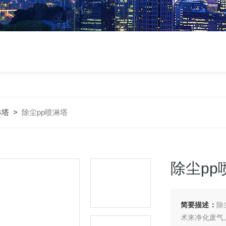
淋塔
>
除尘pp喷淋塔
除尘pp
简要描述：
除
术来净化废气