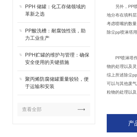
PPH 储罐：化工存储领域的
另外，PP喷
革新之选
地分布在填料层
考虑喷嘴的数量
PP酸洗槽：耐腐蚀性强，助
除尘pp喷淋塔
力工业生产
PPH贮罐的维护与管理：确保
PP喷淋塔作
安全使用的关键措施
物的处理以及灵
综上所述除尘p
聚丙烯防腐储罐重量较轻，便
可以与其他废气
于运输和安装
粒物的处理以及
查看全部
产