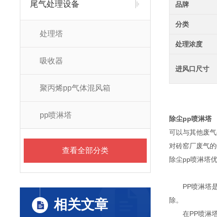
尾气处理设备
品牌
分类
处理塔
处理浓度
吸收器
进风口尺寸
聚丙烯pp气体混风箱
pp喷淋塔
除尘pp喷淋塔
可以与其他废气
对砖窑厂废气的
查看全部分类
除尘pp喷淋塔
PP喷淋塔是
除。
相关文章
在PP喷淋塔