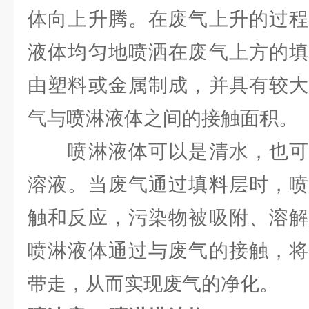
体向上升腾。在废气上升的过程
液体均匀地喷洒在废气上方的填
由塑料或金属制成，并具有较大
气与喷淋液体之间的接触面积。
喷淋液体可以是清水，也可
溶液。当废气通过填料层时，喷
触和反应，污染物被吸附、溶解
喷淋液体通过与废气的接触，将
带走，从而实现废气的净化。