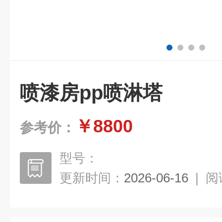
喷漆房pp喷淋塔
￥8800
参考价：
型号：
更新时间：
2026-06-16
|
阅