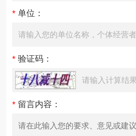
*
单位：
*
验证码：
*
留言内容：