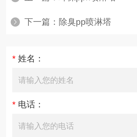
下一篇：
除臭pp喷淋塔
*
姓名：
*
电话：