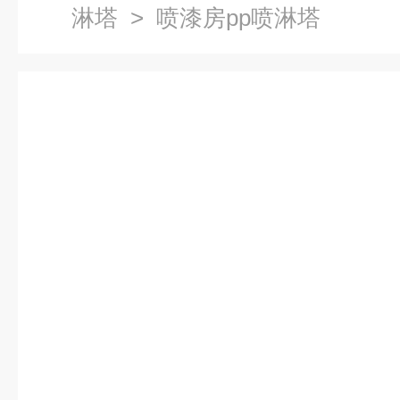
淋塔
> 喷漆房pp喷淋塔