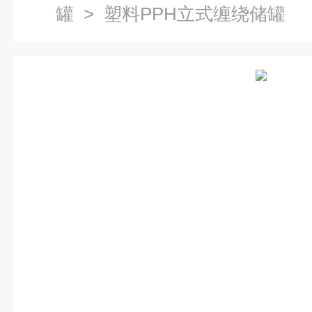
罐
> 塑料PPH立式缠绕储罐