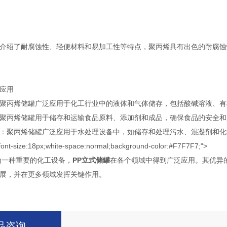
绍了耐腐蚀性、轻便材料和易加工性等特点，聚丙烯具有出色的耐腐蚀
应用
丙烯储罐广泛应用于化工行业中的液体和气体储存，包括酸碱溶液、有
丙烯储罐用于储存和运输食品原料、添加剂和成品，确保食品的安全和
罐广泛应用于水处理设备中，如储存和处理污水、混凝剂和化学试剂等<span style="f
font-size:18px;white-space:normal;background-color:#F7F7F7;">
为一种重要的化工设备，
PP立式储罐
在各个领域中得到广泛应用。其优异
展，并在更多领域发挥关键作用。
品咨询