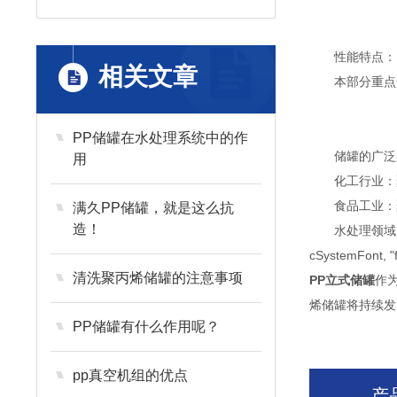
性能特点：
相关文章
本部分重点介
PP储罐在水处理系统中的作
储罐的广泛
用
化工行业：聚
食品工业：聚
满久PP储罐，就是这么抗
造！
水处理领域：聚丙烯储
cSystemFont, "
清洗聚丙烯储罐的注意事项
PP立式储罐
作
烯储罐将持续发
PP储罐有什么作用呢？
pp真空机组的优点
产