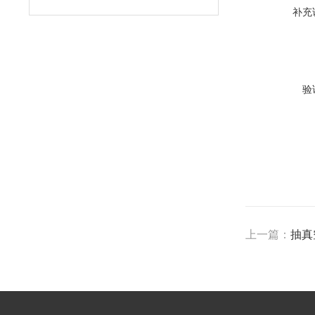
补充
验
上一篇：
抽真