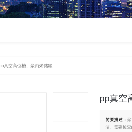
pp真空高位槽、聚丙烯储罐
pp真
简要描述：
聚
洁。需要检查