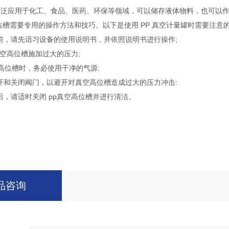
广泛应用于化工、食品、医药、环保等领域，可以储存液体物料，也可以
高位槽需要专用的操作方法和技巧。以下是使用 PP 真空计量罐时需要注意的
前，请先谙习设备的使用说明书，并依照说明书进行操作;
真空高位槽施加过大的压力;
空高位槽时，务必使用干净的气源:
开和关闭阀门，以避开对真空高位槽造成过大的压力冲击:
后，请适时关闭 pp真空高位槽并进行清洁。
品咨询