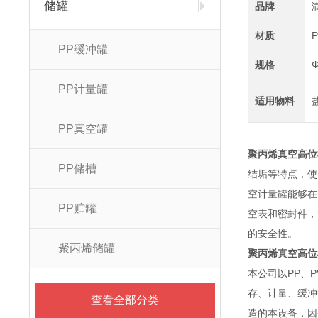
储罐
品牌
材质
PP缓冲罐
规格
Φ
PP计量罐
适用物料
PP真空罐
聚丙烯真空高位
PP储槽
结垢等特点，使
空计量罐能够在
PP贮罐
空表和密封件，
的安全性。
聚丙烯储罐
聚丙烯真空高位
本公司以PP、
存、计量、缓冲
查看全部分类
造的本设备，因