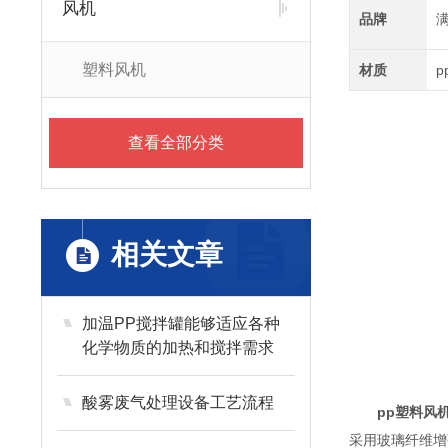
风机
品牌
塑料风机
材质
p
查看全部分类
相关文章
加温PP搅拌罐能够适应各种
化学物质的加热和搅拌需求
酸雾废气处理设备工艺流程
pp塑料风
采用玻璃纤维增