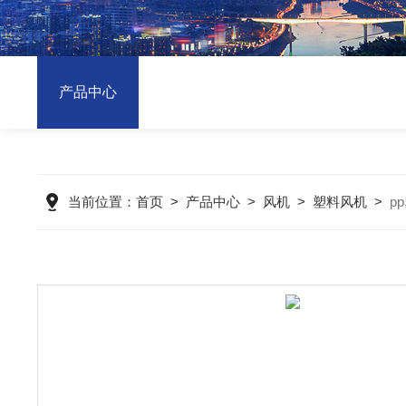
产品中心
当前位置：
首页
>
产品中心
>
风机
>
塑料风机
>
p