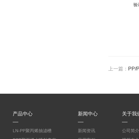
验
上一篇：
PP
产品中心
新闻中心
关于我
LN-PP聚丙烯抽滤槽
新闻资讯
公司简