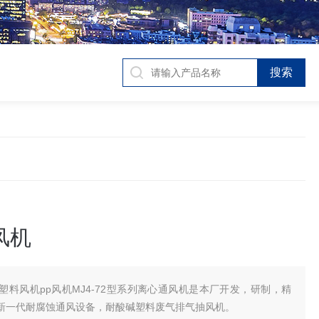
风机
p塑料风机pp风机MJ4-72型系列离心通风机是本厂开发，研制，精
新一代耐腐蚀通风设备，耐酸碱塑料废气排气抽风机。