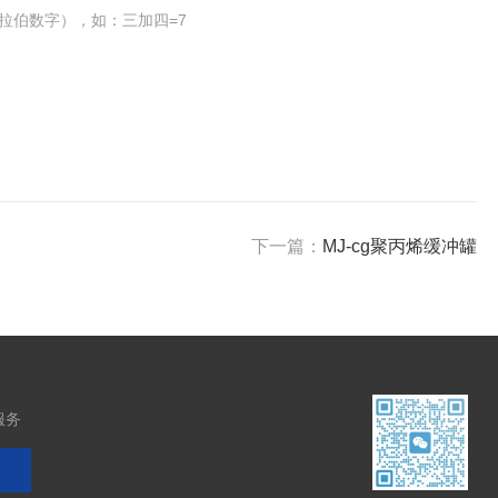
拉伯数字），如：三加四=7
下一篇：
MJ-cg聚丙烯缓冲罐
服务