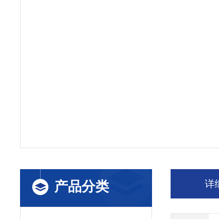
详
产品分类