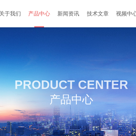
关于我们
产品中心
新闻资讯
技术文章
视频中
PRODUCT CENTER
产品中心