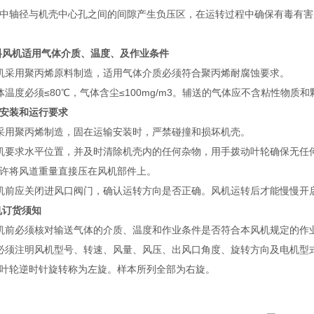
中轴径与机壳中心孔之间的间隙产生负压区，在运转过程中确保有毒有害
料风机
适用气体介质、温度、及作业条件
采用聚丙烯原料制造，适用气体介质必须符合聚丙烯耐腐蚀要求。
度必须≤80℃，气体含尘≤100mg/m3。辅送的气体应不含粘性物质和
安装和运行要求
用聚丙烯制造，固在运输安装时，严禁碰撞和损坏机壳。
要求水平位置，并及时清除机壳内的任何杂物，用手拨动叶轮确保无任何
许将风道重量直接压在风机部件上。
前应关闭进风口阀门，确认运转方向是否正确。风机运转后才能慢慢开启
机
订货须知
前必须核对输送气体的介质、温度和作业条件是否符合本风机规定的作
注明风机型号、转速、风量、风压、出风口角度、旋转方向及电机型式
叶轮逆时针旋转称为左旋。样本所列全部为右旋。