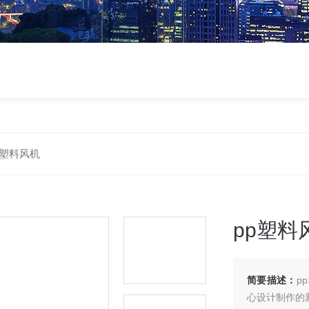
p塑料风机
pp塑料
简要描述：
p
心设计制作的