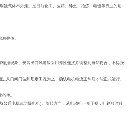
腐蚀气体不外泄。是目前化工、医药、稀土、冶炼、电镀等行业的耐
颗粒物体。
碰撞现象。安装出口风道应采用弹性连接并调整到自然吻合，不得强
进风口阀门达到规定工况为止，确认电机电流正常后才能正式运行。
业条件。
(普通电机或防爆电机)。旋转方向：从电动机一侧正视，叶轮顺时针