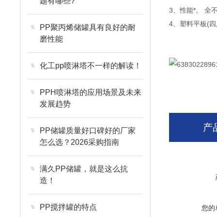
题有哪些?
3、性能*。 
4、塑料平板(
PP聚丙烯储罐具有良好的耐
磨性能
化工pp喷淋塔不一样的解读！
PPH喷淋塔的应用场景及未来
发展趋势
产
PP储罐质量好口碑好的厂家
怎么选？2026采购指南
满久PP储罐，就是这么抗
造！
PP搅拌罐的特点
您的