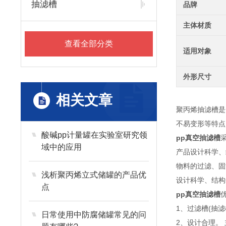
抽滤槽
品牌
主体材质
查看全部分类
适用对象
外形尺寸
相关文章
聚丙烯抽滤槽是
不易变形等特点
酸碱pp计量罐在实验室研究领
pp真空抽滤槽
域中的应用
产品设计科学、
物料的过滤、固
浅析聚丙烯立式储罐的产品优
设计科学、结构
点
pp真空抽滤槽
1、过滤槽(抽
日常使用中防腐储罐常见的问
2、设计合理。