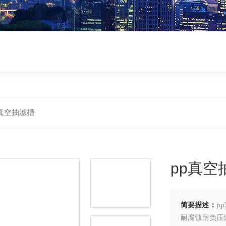
pp真空抽滤槽
pp真空
简要描述：
p
耐腐蚀耐负压