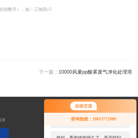
拉伯数字），如：三加四=7
下一篇：
10000风量pp酸雾废气净化处理塔
在线交流
您好！欢迎前来咨询，很高兴为您
咨询热线：18013772989
服务
服务，请问您要咨询什么问题呢？
您好，看您停留很久了，是否找到