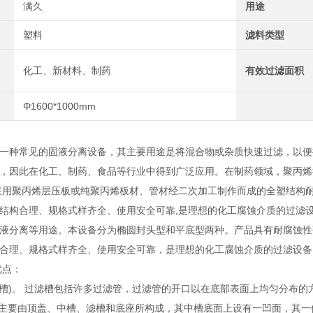
满久
用途
塑料
滤料类型
化工、新材料、制药
有效过滤面积
Φ1600*1000mm
一种常见的固液分离设备，其主要用途是将混合物或杂质快速过滤，以便
，因此在化工、制药、食品等行业中得到广泛应用。在制药领域，聚丙烯
采用聚丙烯层压板或纯聚丙烯板材、管材经二次加工制作而成的全塑结构
结构合理、规格式样齐全、使用安全可靠,是理想的化工腐蚀介质的过滤
液分离等用途。本设备分为椭圆封头型和平底型两种。产品具有耐腐蚀性
合理、规格式样齐全、使用安全可靠，是理想的化工腐蚀介质的过滤设备
优点：
滤槽)。 过滤槽包括许多过滤管，过滤管的开口以在底部表面上均匀分布
 主要由顶盖、中槽、滤槽和底座所构成，其中槽底面上设有一凹面，其